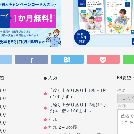
習
人気
要望
取り
【繰り上がりあり】1桁＋1桁
件名
＜100ます＞
取り
【繰り上がりあり】2桁(19ま
内容
取り
で)＋1桁＜100ます＞
取り
九九
取り
九九 2～9の段
取り