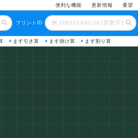
便利な機能
更新情報
要望
プリントID
算
ます引き算
ます掛け算
ます割り算