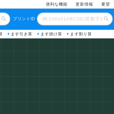
便利な機能
更新情報
要望
プリントID
算
ます引き算
ます掛け算
ます割り算