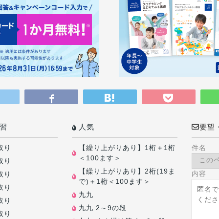
習
人気
要望
取り
【繰り上がりあり】1桁＋1桁
件名
＜100ます＞
取り
【繰り上がりあり】2桁(19ま
内容
取り
で)＋1桁＜100ます＞
取り
九九
取り
九九 2～9の段
取り