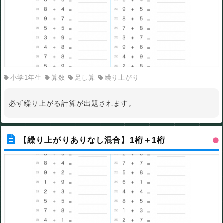
小学1年生
算数
足し算
繰り上がり
必ず繰り上がる計算が出題されます。
【繰り上がりありなし混合】1桁＋1桁