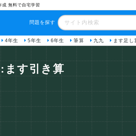
作成 無料で自宅学習
問題を探す
4年生
5年生
6年生
筆算
九九
ます足し
生:ます引き算