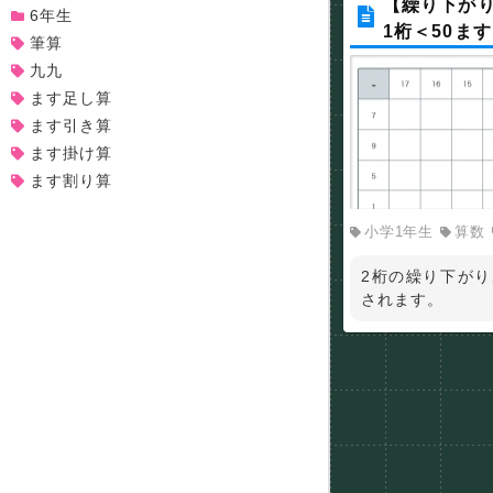
【繰り下がり
6年生
1桁＜50ま
筆算
九九
ます足し算
ます引き算
ます掛け算
ます割り算
小学1年生
算数
2桁の繰り下がり
されます。