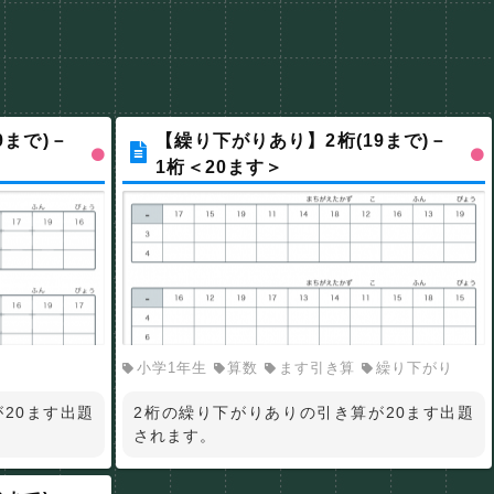
9まで)－
【繰り下がりあり】2桁(19まで)－
1桁＜20ます＞
小学1年生
算数
ます引き算
繰り下がり
20ます出題
2桁の繰り下がりありの引き算が20ます出題
されます。