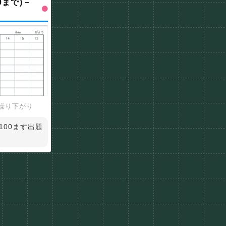
9まで)－
繰り下がり
100ます出題