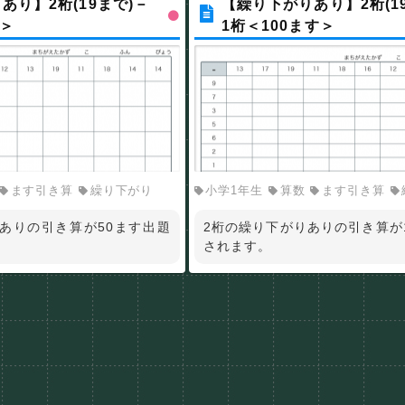
あり】2桁(19まで)－
【繰り下がりあり】2桁(1
す＞
1桁＜100ます＞
ます引き算
繰り下がり
小学1年生
算数
ます引き算
ありの引き算が50ます出題
2桁の繰り下がりありの引き算が
されます。