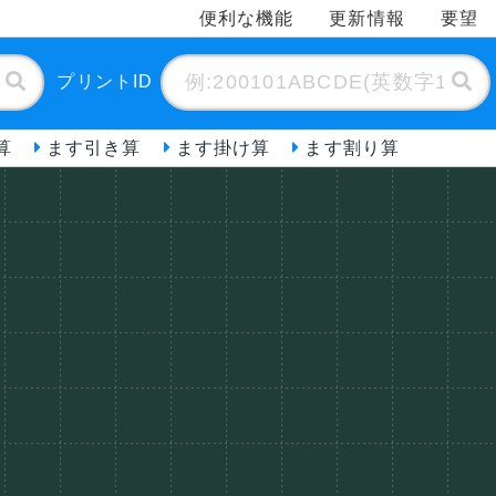
便利な機能
更新情報
要望
プリントID
算
ます引き算
ます掛け算
ます割り算