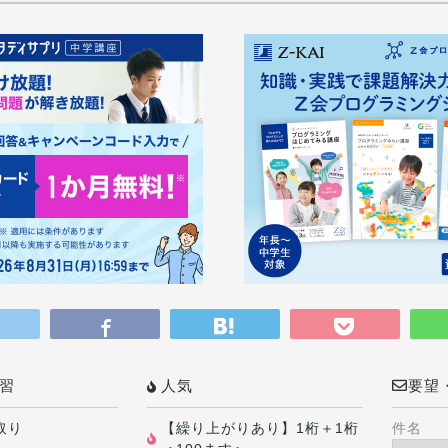
習
人気
要望
取り
【繰り上がりあり】1桁＋1桁
件名