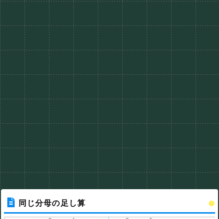
同じ分母の足し算