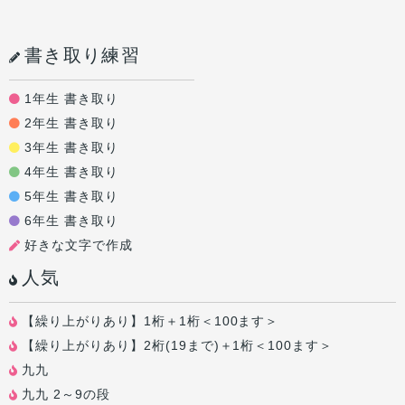
書き取り練習
1年生 書き取り
2年生 書き取り
3年生 書き取り
4年生 書き取り
5年生 書き取り
6年生 書き取り
好きな文字で作成
人気
【繰り上がりあり】1桁＋1桁＜100ます＞
【繰り上がりあり】2桁(19まで)＋1桁＜100ます＞
九九
九九 2～9の段