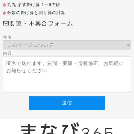
九九 ます掛け算 1～9の段
分数の掛け算と割り算の計算
要望・不具合フォーム
件名
内容
送信