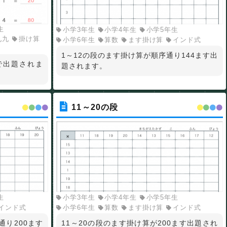
生
小学3年生
小学4年生
小学5年生
九九
掛け算
小学6年生
算数
ます掛け算
インド式
1～12の段のます掛け算が順序通り144ます出
で出題されま
題されます。
11～20の段
生
小学3年生
小学4年生
小学5年生
インド式
小学6年生
算数
ます掛け算
インド式
通り200ます
11～20の段のます掛け算が200ます出題され