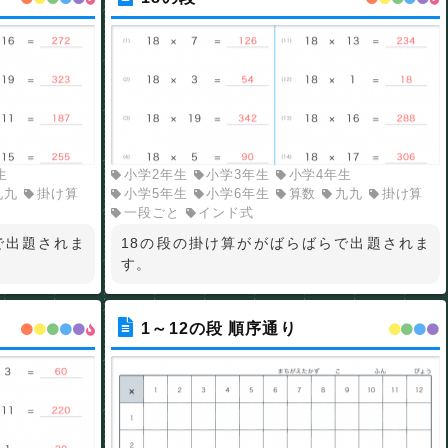
生
小学2年生
小学3年生
小学4年生
九九
掛け算
小学5年生
小学6年生
算数
九九
掛け算
一段ごと
インド式
で出題されま
18の段の掛け算ががばらばらで出題されま
す。
1～12の段 順序通り