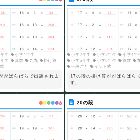
3年生
小学4年生
小学2年生
小学3年生
小学4年
6年生
算数
九九
掛け算
小学5年生
小学6年生
算数
式
一段ごと
インド式
算ががばらばらで出題されま
17の段の掛け算ががばらばら
す。
20の段