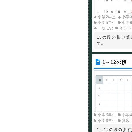
小学2年生
小学
小学5年生
小学
一段ごと
インド
19の段の掛け
す。
1～12の段
小学3年生
小学
小学6年生
算数
1～12の段のま