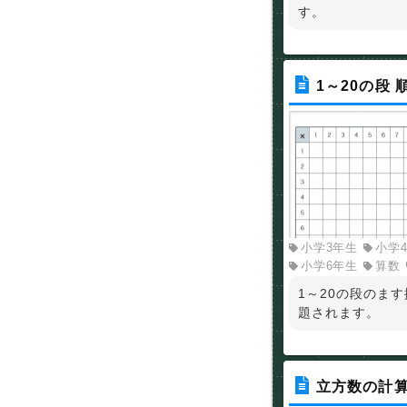
す。
1～20の段 
小学3年生
小学
小学6年生
算数
1～20の段のま
題されます。
立方数の計