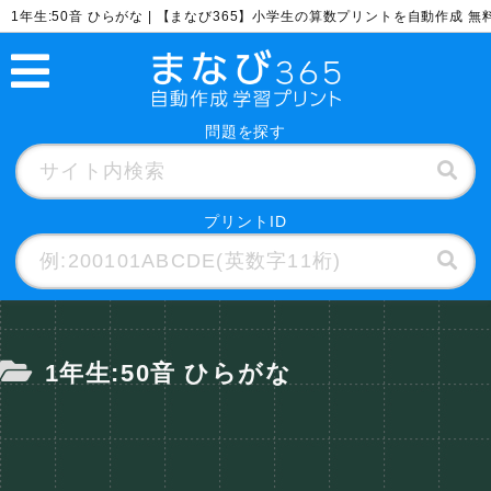
1年生:50音 ひらがな | 【まなび365】小学生の算数プリントを自動作成 
問題を探す
プリントID
1年生:50音 ひらがな