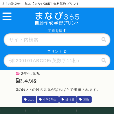
3,4の段:2年生:九九【まなび365】無料算数プリント
問題を探す
プリントID
2年生:九九
3,4の段
3の段と4の段の九九がばらばらで出題されます。
九九
小学2年生
掛け算
算数