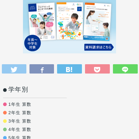
学年別
1年生 算数
2年生 算数
3年生 算数
4年生 算数
5年生 算数