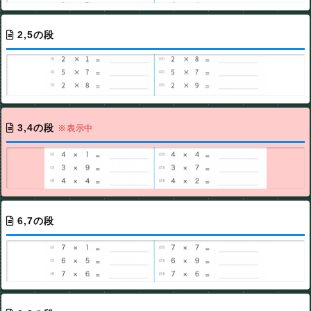
2,5の段
3,4の段
※表示中
6,7の段