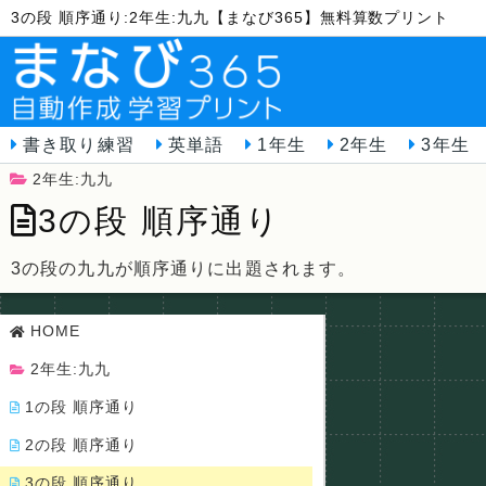
3の段 順序通り:2年生:九九【まなび365】無料算数プリント
書き取り練習
英単語
1年生
2年生
3年生
2年生:九九
3の段 順序通り
3の段の九九が順序通りに出題されます。
HOME
2年生:九九
1の段 順序通り
2の段 順序通り
3の段 順序通り