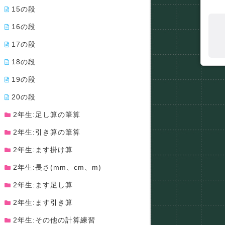
15の段
16の段
17の段
18の段
19の段
20の段
2年生:足し算の筆算
2年生:引き算の筆算
2年生:ます掛け算
2年生:長さ(mm、cm、m)
2年生:ます足し算
2年生:ます引き算
2年生:その他の計算練習