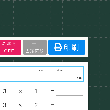
答え
印刷
OFF
固定問題
くみ
ばん
/36
3
×
1
=
3
×
2
=