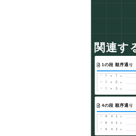
関連す
1の段 順序通り
4の段 順序通り