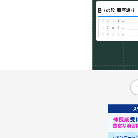
7の段 順序通り