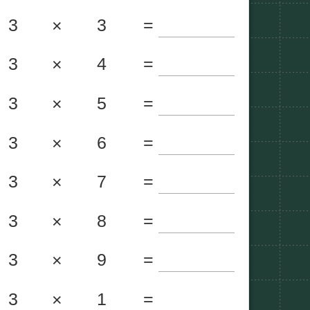
3
×
3
=
3
×
4
=
3
×
5
=
3
×
6
=
3
×
7
=
3
×
8
=
3
×
9
=
3
×
1
=