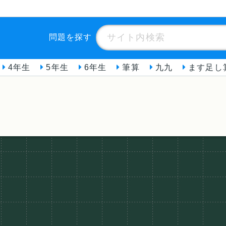
問題を探す
4年生
5年生
6年生
筆算
九九
ます足し