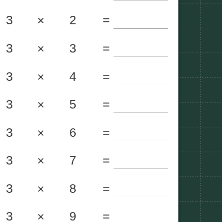
3
×
2
=
3
×
3
=
3
×
4
=
3
×
5
=
3
×
6
=
3
×
7
=
3
×
8
=
3
×
9
=