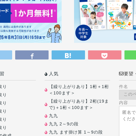
習
人気
要望
取り
【繰り上がりあり】1桁＋1桁
件名
＜100ます＞
取り
【繰り上がりあり】2桁(19ま
内容
取り
で)＋1桁＜100ます＞
取り
九九
取り
九九 2～9の段
取り
九九 ます掛け算 1～9の段
で作成