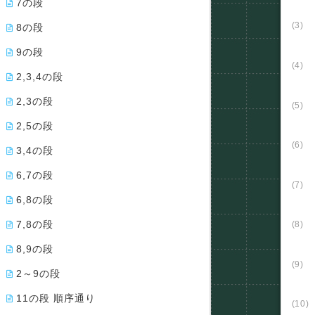
7の段
(3)
8の段
9の段
(4)
2,3,4の段
2,3の段
(5)
2,5の段
(6)
3,4の段
6,7の段
(7)
6,8の段
7,8の段
(8)
8,9の段
(9)
2～9の段
11の段 順序通り
(10)