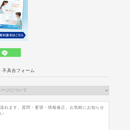
・不具合フォーム