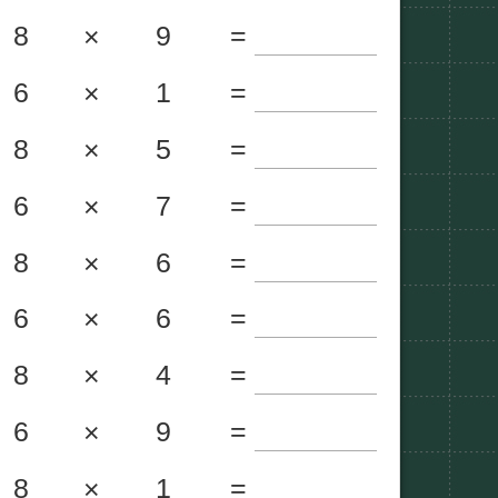
8
×
9
=
6
×
1
=
8
×
5
=
6
×
7
=
8
×
6
=
6
×
6
=
8
×
4
=
6
×
9
=
8
×
1
=