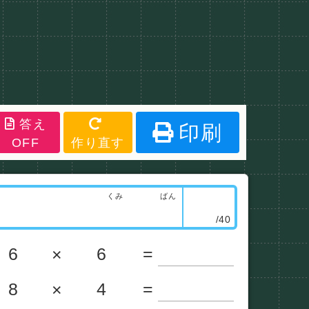
答え
印刷
OFF
作り直す
くみ
ばん
/40
6
×
6
=
8
×
4
=