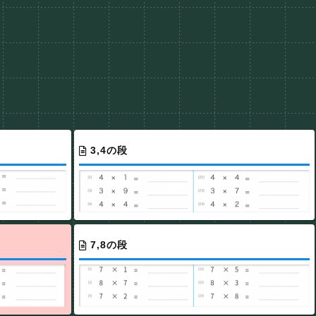
3,4の段
7,8の段