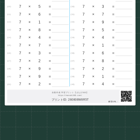
7
×
5
=
7
×
3
=
(10)
(30)
7
×
6
=
7
×
7
=
(11)
(31)
7
×
1
=
7
×
9
=
(12)
(32)
7
×
8
=
7
×
5
=
(13)
(33)
7
×
4
=
7
×
4
=
(14)
(34)
7
×
7
=
7
×
1
=
(15)
(35)
7
×
3
=
7
×
6
=
(16)
(36)
7
×
2
=
7
×
8
=
(17)
(37)
7
×
9
=
7
×
2
=
(18)
(38)
7
×
9
=
7
×
1
=
(19)
(39)
7
×
2
=
7
×
4
=
(20)
(40)
自動作成 学習プリント【まなび365】
https://manabi365.com/
プリントID: 260808W8R5T
解答URL :