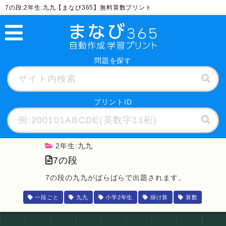
7の段:2年生:九九【まなび365】無料算数プリント
問題を探す
プリントID
2年生:九九
7の段
7の段の九九がばらばらで出題されます。
一段ごと
九九
小学2年生
掛け算
算数