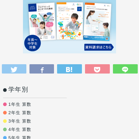
学年別
1年生 算数
2年生 算数
3年生 算数
4年生 算数
5年生 算数