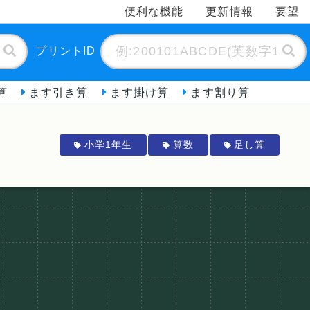
便利な機能
更新情報
要望
プリントID
算
ます引き算
ます掛け算
ます割り算
小学1年生
算数
足し算