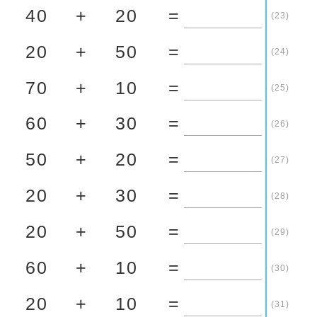
40
+
20
=
(23)
20
+
50
=
(24)
70
+
10
=
(25)
60
+
30
=
(26)
50
+
20
=
(27)
20
+
30
=
(28)
20
+
50
=
(29)
60
+
10
=
(30)
20
+
10
=
(31)