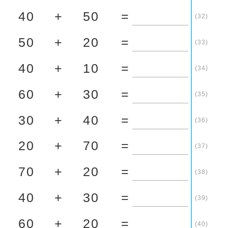
40
+
50
=
(32)
50
+
20
=
(33)
40
+
10
=
(34)
60
+
30
=
(35)
30
+
40
=
(36)
20
+
70
=
(37)
70
+
20
=
(38)
40
+
30
=
(39)
60
+
20
=
(40)