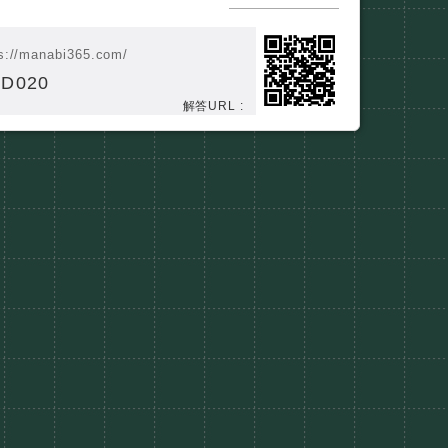
s://manabi365.com/
D020
解答URL :