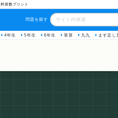
】無料算数プリント
問題を探す
4年生
5年生
6年生
筆算
九九
ます足し