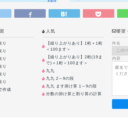
習
人気
要望
取り
【繰り上がりあり】1桁＋1桁
件名
＜100ます＞
取り
【繰り上がりあり】2桁(19ま
内容
取り
で)＋1桁＜100ます＞
取り
九九
取り
九九 2～9の段
取り
九九 ます掛け算 1～9の段
で作成
分数の掛け算と割り算の計算