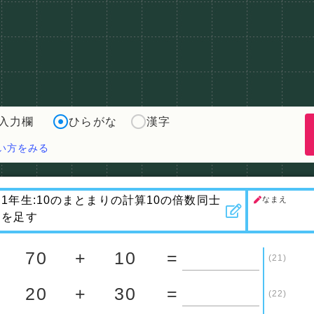
入力欄
ひらがな
漢字
い方をみる
なまえ
70
+
10
=
(21)
20
+
30
=
(22)