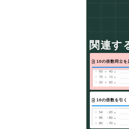
関連す
10の倍数同士
10の倍数を引く