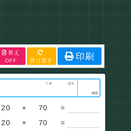
答え
印刷
OFF
作り直す
くみ
ばん
/40
20
+
70
=
20
+
70
=