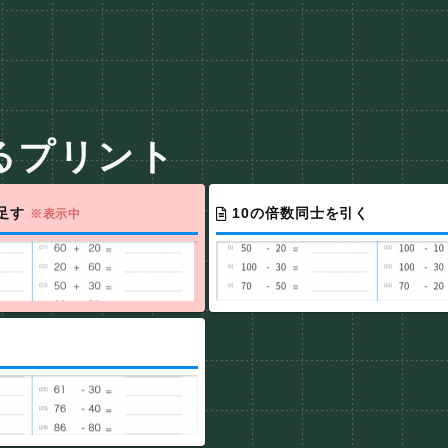
るプリント
を足す
10の倍数同士を引く
※表示中