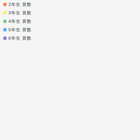
2年生 算数
3年生 算数
4年生 算数
5年生 算数
6年生 算数