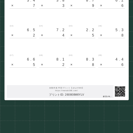
3.4
3.8
8.7
6.2
×
7
×
3
×
9
×
6
(13)
(14)
(15)
(16)
6.5
7.2
2.2
5.3
×
2
×
4
×
5
×
8
(17)
(18)
(19)
(20)
6.6
8.1
8.3
4.4
×
5
×
2
×
8
×
6
自動作成 学習プリント【まなび365】
https://manabi365.com/
プリントID: 260808M6YLV
解答URL :