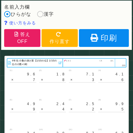
名前入力欄
ひらがな
漢字
使い方をみる
答え
印刷
OFF
作り直す
なまえ
くみ
ばん
/20
(1)
(2)
(3)
(4)
9.6
1.8
7.1
4.1
×
7
×
8
×
3
×
6
(5)
(6)
(7)
(8)
4.9
2.4
2.5
9.9
×
9
×
4
×
2
×
5
(9)
(10)
(11)
(12)