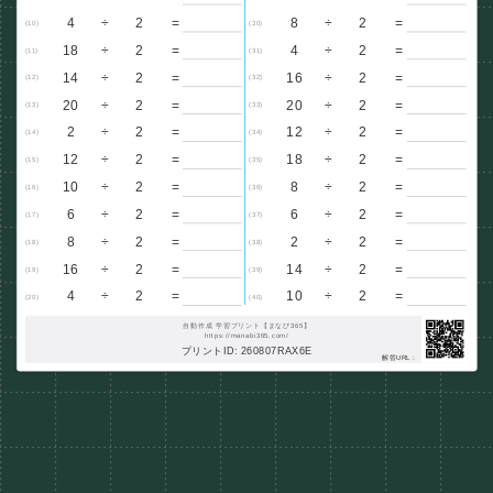
4
÷
2
=
8
÷
2
=
(10)
(30)
18
÷
2
=
4
÷
2
=
(11)
(31)
14
÷
2
=
16
÷
2
=
(12)
(32)
20
÷
2
=
20
÷
2
=
(13)
(33)
2
÷
2
=
12
÷
2
=
(14)
(34)
12
÷
2
=
18
÷
2
=
(15)
(35)
10
÷
2
=
8
÷
2
=
(16)
(36)
6
÷
2
=
6
÷
2
=
(17)
(37)
8
÷
2
=
2
÷
2
=
(18)
(38)
16
÷
2
=
14
÷
2
=
(19)
(39)
4
÷
2
=
10
÷
2
=
(20)
(40)
自動作成 学習プリント【まなび365】
https://manabi365.com/
プリントID: 260807RAX6E
解答URL :