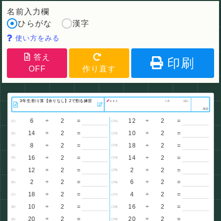
名前入力欄
ひらがな
漢字
使い方をみる
答え
印刷
OFF
作り直す
なまえ
くみ
ばん
/40
6
÷
2
=
12
÷
2
=
(1)
(21)
14
÷
2
=
10
÷
2
=
(2)
(22)
8
÷
2
=
18
÷
2
=
(3)
(23)
16
÷
2
=
14
÷
2
=
(4)
(24)
12
÷
2
=
2
÷
2
=
(5)
(25)
2
÷
2
=
6
÷
2
=
(6)
(26)
18
÷
2
=
4
÷
2
=
(7)
(27)
10
÷
2
=
16
÷
2
=
(8)
(28)
20
÷
2
=
20
÷
2
=
(9)
(29)