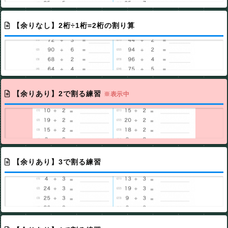
【余りなし】2桁÷1桁=2桁の割り算
【余りあり】2で割る練習
※表示中
【余りあり】3で割る練習