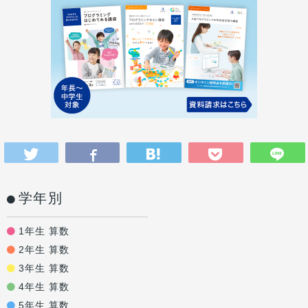
学年別
1年生 算数
2年生 算数
3年生 算数
4年生 算数
5年生 算数