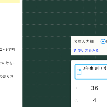
名前入力欄
2～9で割
使い方をみる
での数を1
桁の割り算
36
(1)
4
(2)