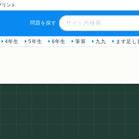
プリント
問題を探す
4年生
5年生
6年生
筆算
九九
ます足し