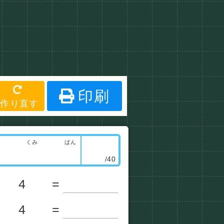
印刷
作り直す
くみ
ばん
/40
4
=
4
=