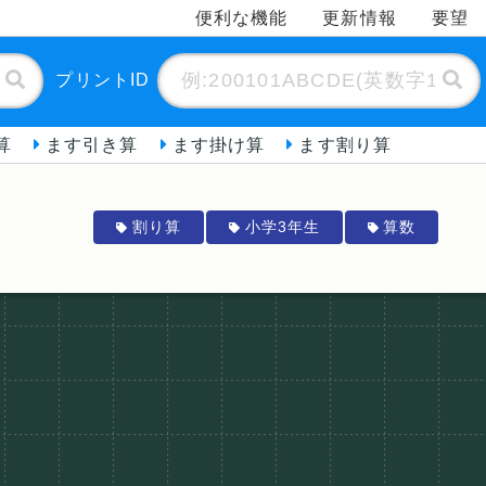
便利な機能
更新情報
要望
プリントID
算
ます引き算
ます掛け算
ます割り算
割り算
小学3年生
算数