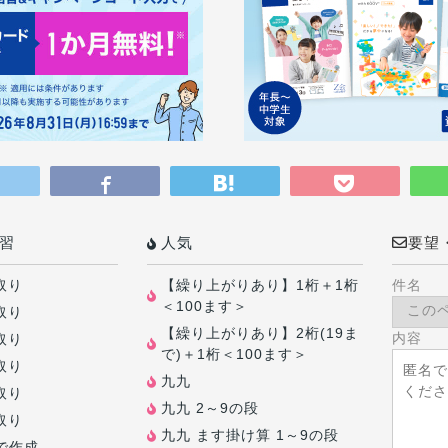
習
人気
要望
取り
【繰り上がりあり】1桁＋1桁
件名
＜100ます＞
取り
【繰り上がりあり】2桁(19ま
内容
取り
で)＋1桁＜100ます＞
取り
九九
取り
九九 2～9の段
取り
九九 ます掛け算 1～9の段
で作成