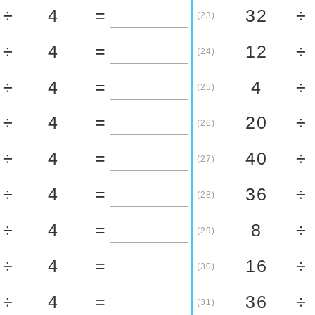
÷
4
=
32
÷
(23)
÷
4
=
12
÷
(24)
÷
4
=
4
÷
(25)
÷
4
=
20
÷
(26)
÷
4
=
40
÷
(27)
÷
4
=
36
÷
(28)
÷
4
=
8
÷
(29)
÷
4
=
16
÷
(30)
÷
4
=
36
÷
(31)