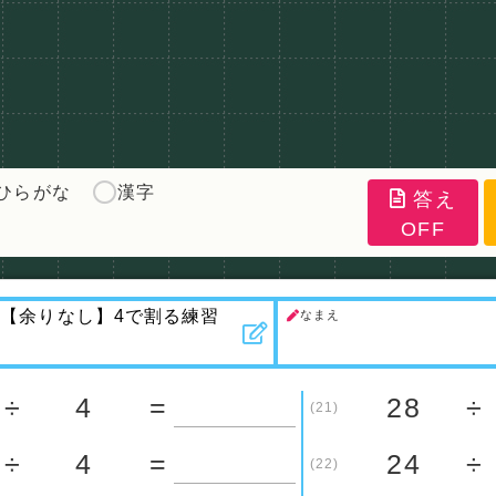
ひらがな
漢字
答え
OFF
なまえ
÷
4
=
28
÷
(21)
÷
4
=
24
÷
(22)