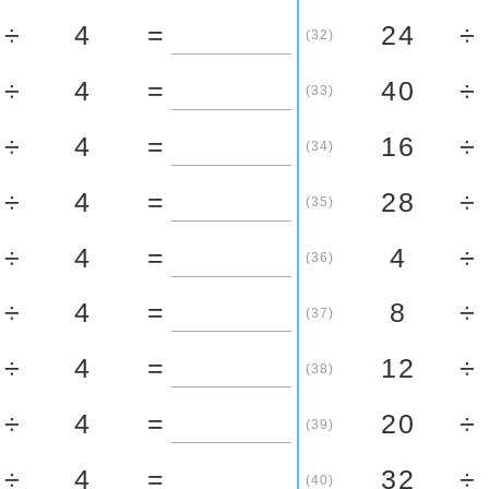
÷
4
=
24
÷
(32)
÷
4
=
40
÷
(33)
÷
4
=
16
÷
(34)
÷
4
=
28
÷
(35)
÷
4
=
4
÷
(36)
÷
4
=
8
÷
(37)
÷
4
=
12
÷
(38)
÷
4
=
20
÷
(39)
÷
4
=
32
÷
(40)