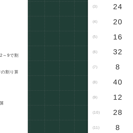
24
(3)
20
(4)
16
(5)
32
(6)
2～9で割
8
(7)
桁の割り算
40
(8)
12
(9)
算
28
(10)
8
(11)