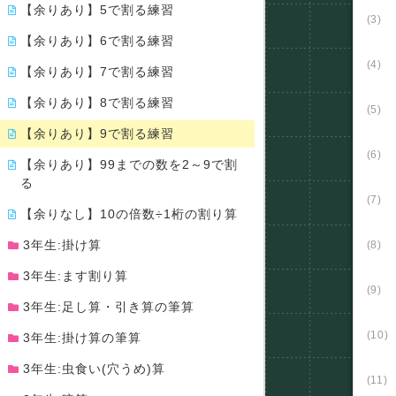
【余りあり】5で割る練習
(3)
【余りあり】6で割る練習
(4)
【余りあり】7で割る練習
【余りあり】8で割る練習
(5)
【余りあり】9で割る練習
(6)
【余りあり】99までの数を2～9で割
る
(7)
【余りなし】10の倍数÷1桁の割り算
3年生:掛け算
(8)
3年生:ます割り算
(9)
3年生:足し算・引き算の筆算
(10)
3年生:掛け算の筆算
3年生:虫食い(穴うめ)算
(11)