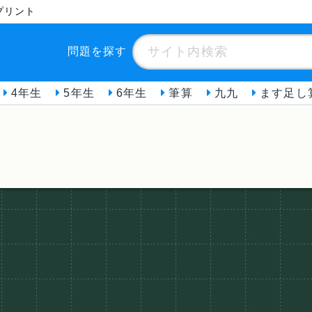
プリント
問題を探す
4年生
5年生
6年生
筆算
九九
ます足し