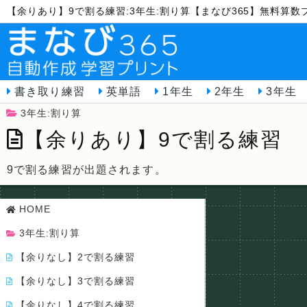
【余りあり】9で割る練習:3年生:割り算【まなび365】無料算数
書き取り練習
英単語
1年生
2年生
3年生
3年生:割り算
【余りあり】9で割る練習
9で割る練習が出題されます。
HOME
3年生:割り算
【余りなし】2で割る練習
【余りなし】3で割る練習
【余りなし】4で割る練習