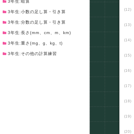
3年生:暗算
(12)
3年生:小数の足し算・引き算
3年生:分数の足し算・引き算
(13)
3年生:長さ(mm、cm、m、km)
(14)
3年生:重さ(mg、g、kg、t)
3年生:その他の計算練習
(15)
(16)
(17)
(18)
(19)
(20)