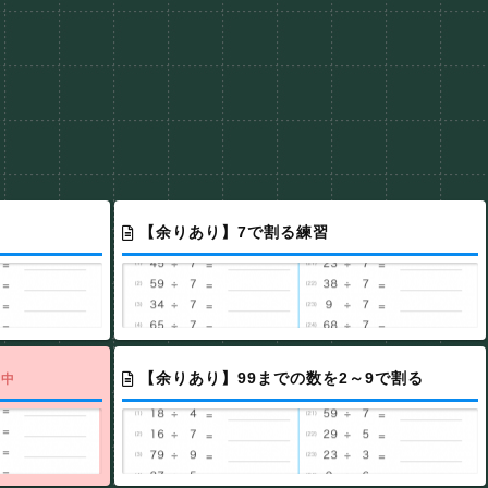
【余りあり】7で割る練習
【余りあり】99までの数を2～9で割る
示中