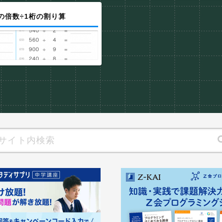
の倍数÷1桁の割り算