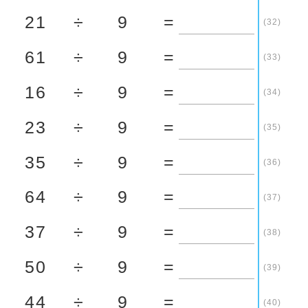
21
÷
9
=
(32)
61
÷
9
=
(33)
16
÷
9
=
(34)
23
÷
9
=
(35)
35
÷
9
=
(36)
64
÷
9
=
(37)
37
÷
9
=
(38)
50
÷
9
=
(39)
44
÷
9
=
(40)