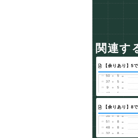
関連す
【余りあり】5
【余りあり】8