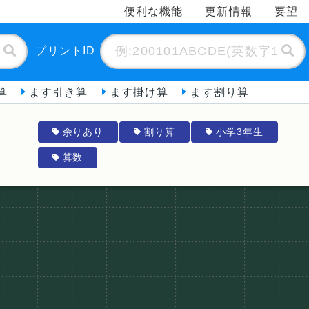
便利な機能
更新情報
要望
プリントID
算
ます引き算
ます掛け算
ます割り算
余りあり
割り算
小学3年生
算数