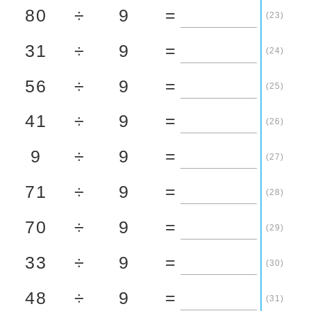
80
÷
9
=
(23)
31
÷
9
=
(24)
56
÷
9
=
(25)
41
÷
9
=
(26)
9
÷
9
=
(27)
71
÷
9
=
(28)
70
÷
9
=
(29)
33
÷
9
=
(30)
48
÷
9
=
(31)