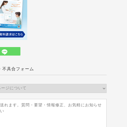
・不具合フォーム