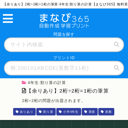
【余りあり】2桁÷2桁=1桁の筆算:4年生:割り算の計算【まなび365】無料
問題を探す
プリントID
4年生:割り算の計算
【余りあり】2桁÷2桁=1桁の筆算
2桁÷2桁の問題が出題されます。
余りあり
割り算
小学4年生
筆算
算数