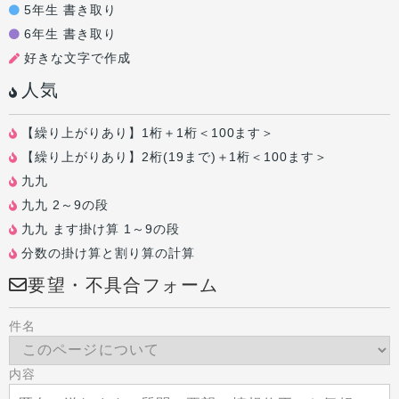
5年生 書き取り
6年生 書き取り
好きな文字で作成
人気
【繰り上がりあり】1桁＋1桁＜100ます＞
【繰り上がりあり】2桁(19まで)＋1桁＜100ます＞
九九
九九 2～9の段
九九 ます掛け算 1～9の段
分数の掛け算と割り算の計算
要望・不具合フォーム
件名
内容