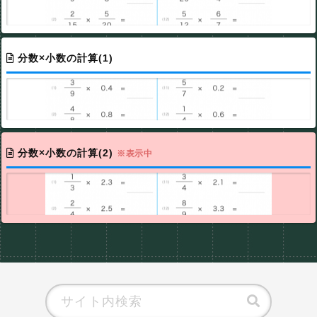
分数×小数の計算(1)
分数×小数の計算(2)
※表示中