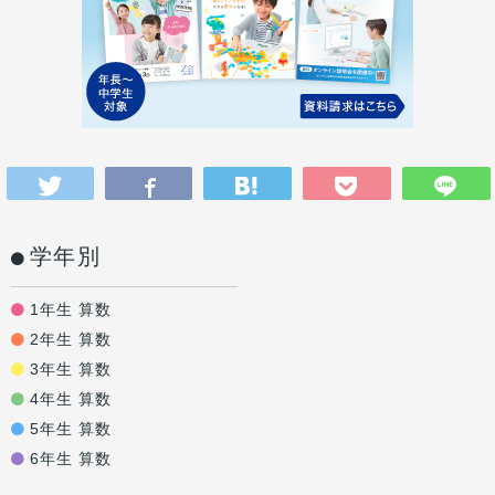
学年別
1年生 算数
2年生 算数
3年生 算数
4年生 算数
5年生 算数
6年生 算数