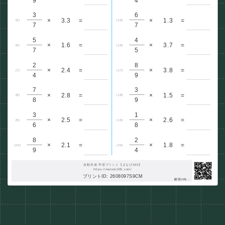
9
4
3
6
×
3.3
=
×
1.3
=
(5)
(15)
7
7
5
4
×
1.6
=
×
3.7
=
(6)
(16)
7
5
2
8
×
2.4
=
×
3.8
=
(7)
(17)
4
9
7
3
×
2.8
=
×
1.5
=
(8)
(18)
8
9
3
1
×
2.5
=
×
2.6
=
(9)
(19)
6
8
8
2
×
2.1
=
×
1.8
=
(10)
(20)
9
4
自動作成 学習プリント【まなび365】
https://manabi365.com/
プリントID: 2608097S9CM
解答URL :