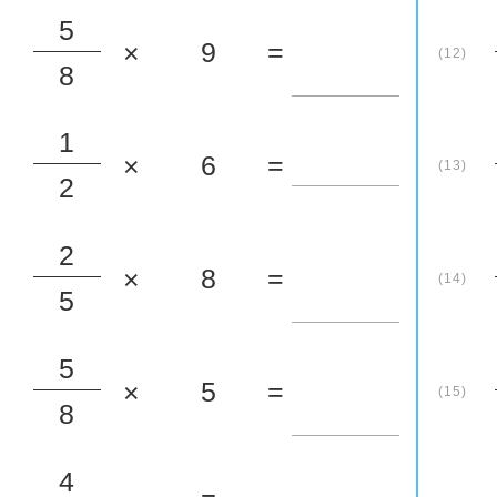
5
×
9
=
)
(12)
8
1
×
6
=
)
(13)
2
2
×
8
=
)
(14)
5
5
×
5
=
)
(15)
8
4