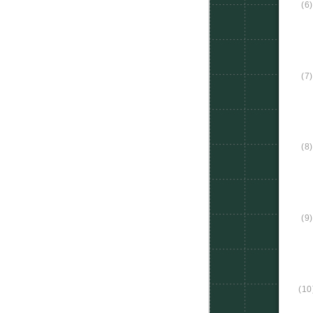
(6
(7
(8
(9
(10