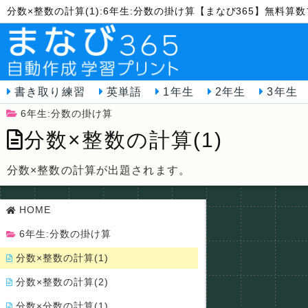
分数×整数の計算(1):6年生:分数の掛け算【まなび365】無料算
書き取り練習
英単語
1年生
2年生
3年生
6年生:分数の掛け算
分数×整数の計算(1)
分数×整数の計算が出題されます。
HOME
6年生:分数の掛け算
分数×整数の計算(1)
分数×整数の計算(2)
分数×分数の計算(1)