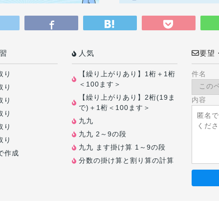
習
人気
要望
取り
【繰り上がりあり】1桁＋1桁
件名
＜100ます＞
取り
【繰り上がりあり】2桁(19ま
内容
取り
で)＋1桁＜100ます＞
取り
九九
取り
九九 2～9の段
取り
九九 ます掛け算 1～9の段
で作成
分数の掛け算と割り算の計算