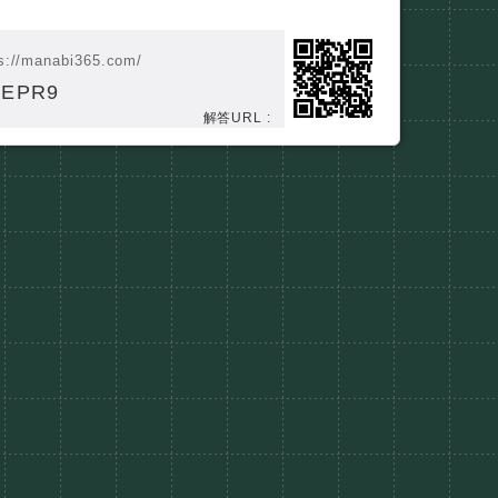
s://manabi365.com/
QEPR9
解答URL :