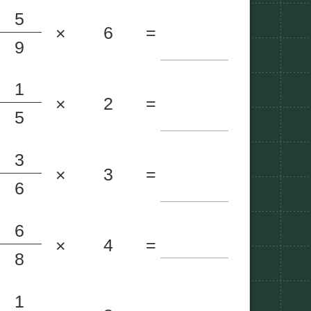
5
×
6
=
9
1
×
2
=
5
3
×
3
=
6
6
×
4
=
8
1