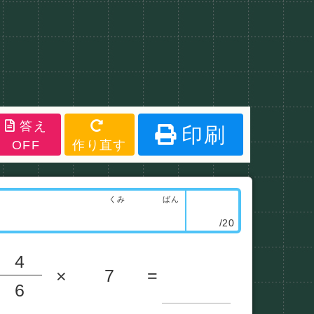
答え
印刷
OFF
作り直す
くみ
ばん
/20
4
×
7
=
6