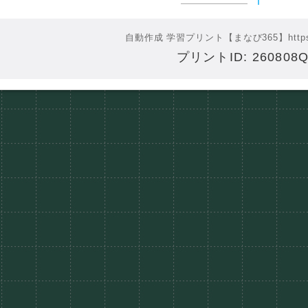
自動作成 学習プリント【まなび365】
http
プリントID: 260808