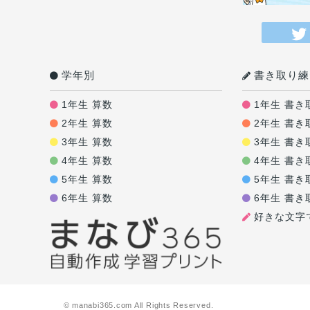
学年別
書き取り練
1年生 算数
1年生 書き
2年生 算数
2年生 書き
3年生 算数
3年生 書き
4年生 算数
4年生 書き
5年生 算数
5年生 書き
6年生 算数
6年生 書き
好きな文字
© manabi365.com All Rights Reserved.