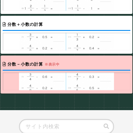
分数＋小数の計算
分数－小数の計算
※表示中