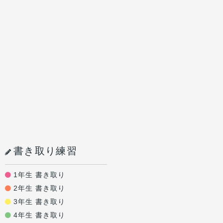
書き取り練習
1年生 書き取り
2年生 書き取り
3年生 書き取り
4年生 書き取り