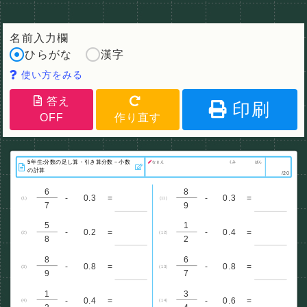
名前入力欄
ひらがな
漢字
使い方をみる
答え
印刷
OFF
作り直す
なまえ
くみ
ばん
/20
6
8
-
0.3
=
-
0.3
=
(1)
(11)
7
9
5
1
-
0.2
=
-
0.4
=
(2)
(12)
8
2
8
6
-
0.8
=
-
0.8
=
(3)
(13)
9
7
1
3
-
0.4
=
-
0.6
=
(4)
(14)