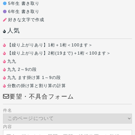
5年生 書き取り
6年生 書き取り
好きな文字で作成
人気
【繰り上がりあり】1桁＋1桁＜100ます＞
【繰り上がりあり】2桁(19まで)＋1桁＜100ます＞
九九
九九 2～9の段
九九 ます掛け算 1～9の段
分数の掛け算と割り算の計算
要望・不具合フォーム
件名
内容