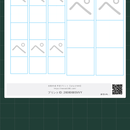
自動作成 学習プリント【まなび365】
https://manabi365.com/
プリントID: 2608068SVVY
解答URL :