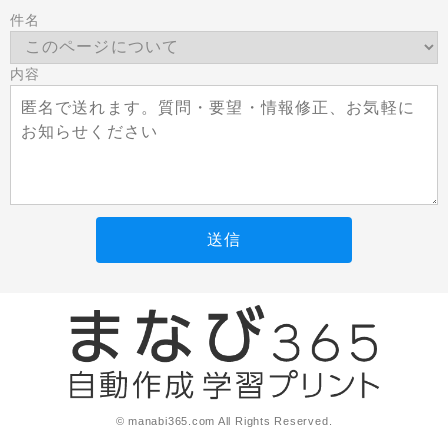
件名
内容
送信
© manabi365.com All Rights Reserved.