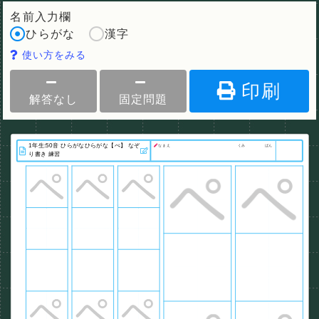
名前入力欄
ひらがな
漢字
使い方をみる
印刷
解答なし
固定問題
なまえ
くみ
ばん