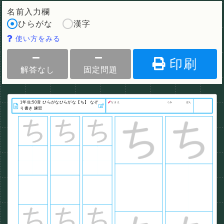
名前入力欄
ひらがな
漢字
使い方をみる
印刷
解答なし
固定問題
なまえ
くみ
ばん