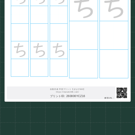
自動作成 学習プリント【まなび365】
https://manabi365.com/
プリントID: 260806YCZ16
解答URL :