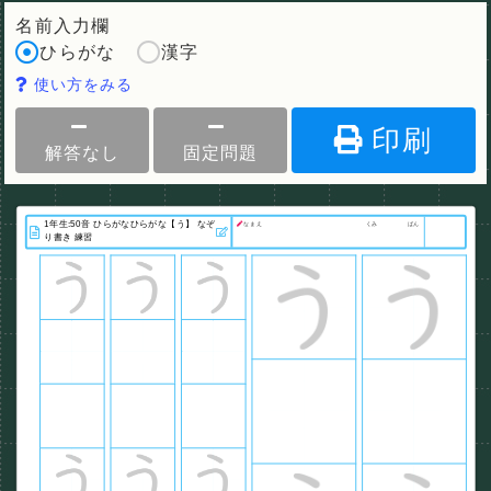
名前入力欄
ひらがな
漢字
使い方をみる
印刷
解答なし
固定問題
なまえ
くみ
ばん