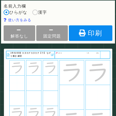
名前入力欄
ひらがな
漢字
使い方をみる
印刷
解答なし
固定問題
なまえ
くみ
ばん