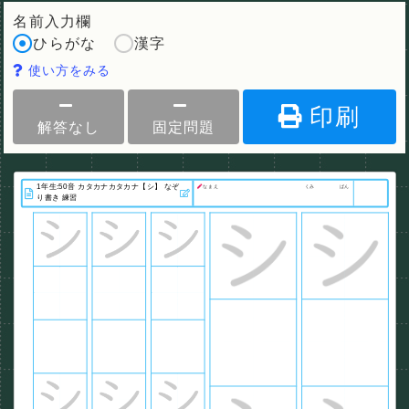
名前入力欄
ひらがな
漢字
使い方をみる
印刷
解答なし
固定問題
なまえ
くみ
ばん