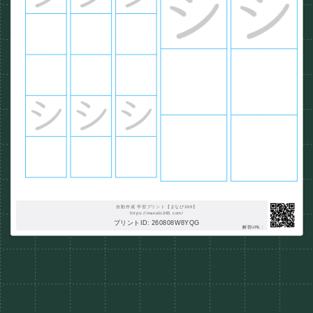
自動作成 学習プリント【まなび365】
https://manabi365.com/
プリントID: 260808W8YQG
解答URL :