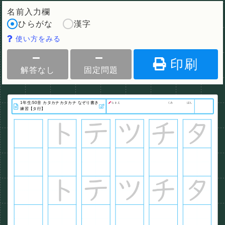
名前入力欄
ひらがな
漢字
使い方をみる
印刷
解答なし
固定問題
なまえ
くみ
ばん