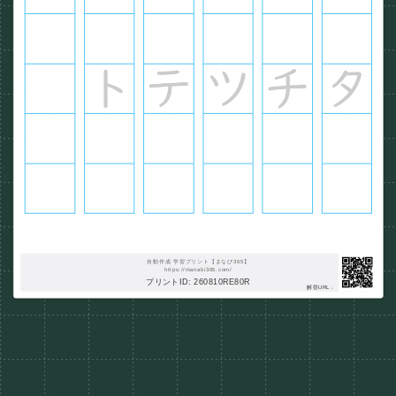
自動作成 学習プリント【まなび365】
https://manabi365.com/
プリントID: 260810RE80R
解答URL :