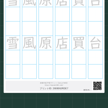
自動作成 学習プリント【まなび365】
https://manabi365.com/
プリントID: 260806JRDE7
解答URL :