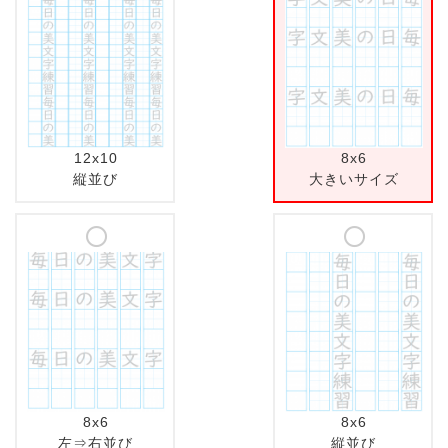
12x10
8x6
縦並び
大きいサイズ
8x6
8x6
左⇒右並び
縦並び