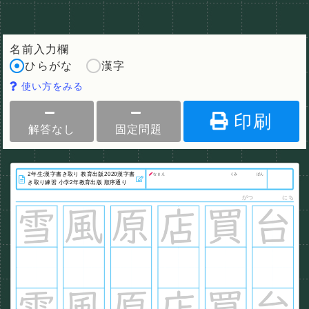
名前入力欄
ひらがな
漢字
使い方をみる
印刷
解答なし
固定問題
なまえ
くみ
ばん
がつ
にち