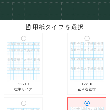
用紙タイプを選択
12x10
12x10
標準サイズ
左⇒右並び