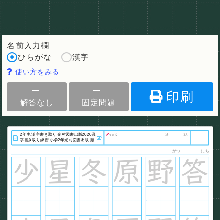
名前入力欄
ひらがな
漢字
使い方をみる
印刷
解答なし
固定問題
なまえ
くみ
ばん
がつ
にち