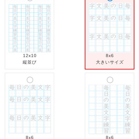
12x10
8x6
縦並び
大きいサイズ
8x6
8x6