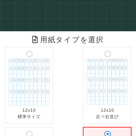
用紙タイプを選択
12x10
12x10
標準サイズ
左⇒右並び