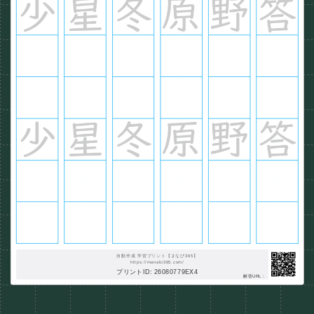
自動作成 学習プリント【まなび365】
https://manabi365.com/
プリントID: 26080779EX4
解答URL :