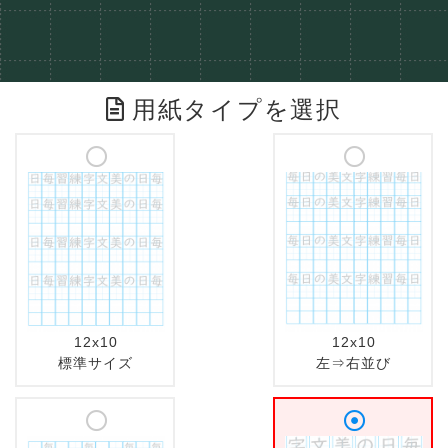
用紙タイプを選択
12x10
12x10
標準サイズ
左⇒右並び