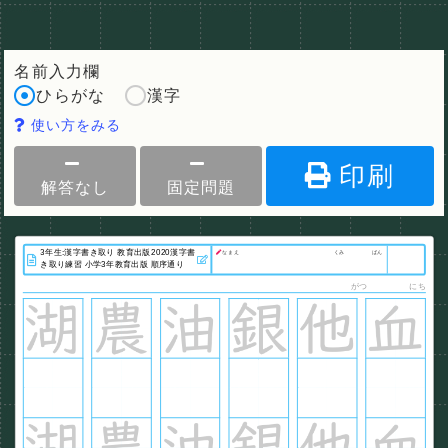
名前入力欄
ひらがな
漢字
使い方をみる
印刷
解答なし
固定問題
なまえ
くみ
ばん
がつ
にち