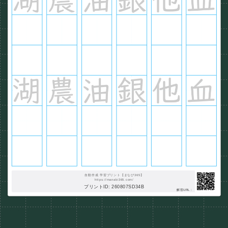
自動作成 学習プリント【まなび365】
https://manabi365.com/
プリントID: 260807SD34B
解答URL :