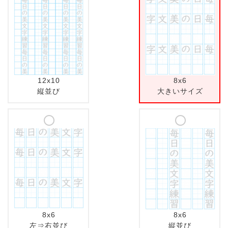
12x10
8x6
縦並び
大きいサイズ
8x6
8x6
左⇒右並び
縦並び