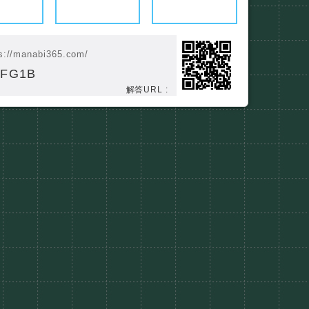
s://manabi365.com/
EFG1B
解答URL :