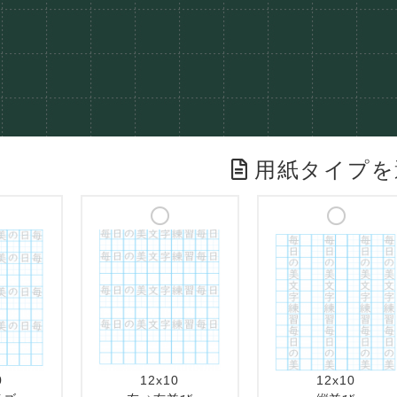
用紙タイプを
0
12x10
12x10