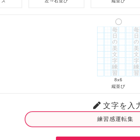
イズ
左⇒右並び
縦並び
8x6
縦並び
文字を入