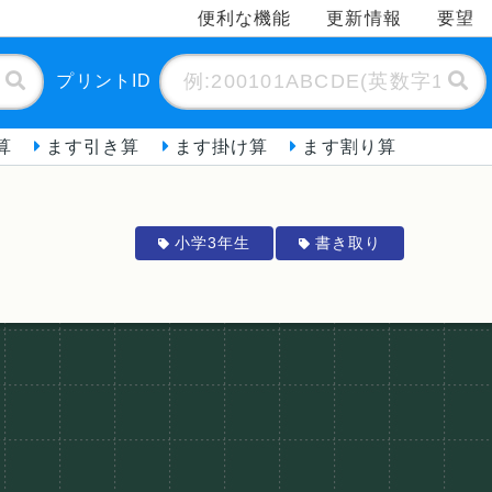
便利な機能
更新情報
要望
プリントID
算
ます引き算
ます掛け算
ます割り算
小学3年生
書き取り