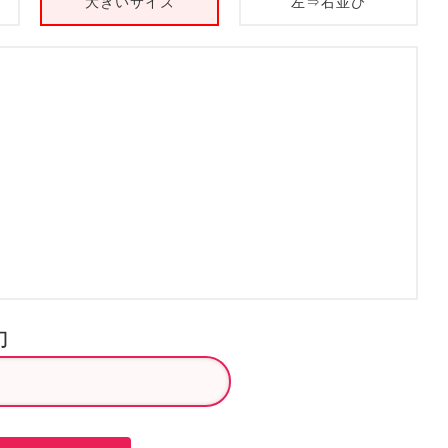
大きいサイズ
左⇒右並び
力