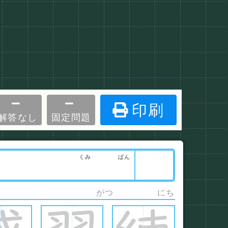
印刷
解答なし
固定問題
くみ
ばん
がつ
にち