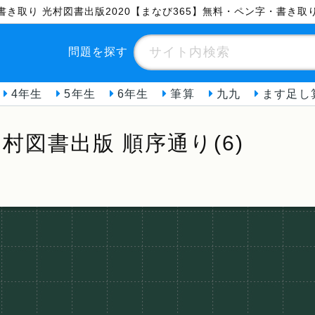
字書き取り 光村図書出版2020【まなび365】無料・ペン字・書き取
問題を探す
4年生
5年生
6年生
筆算
九九
ます足し
村図書出版 順序通り(6)