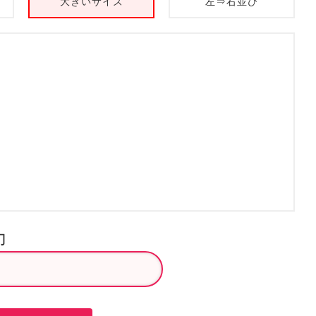
大きいサイズ
左⇒右並び
力