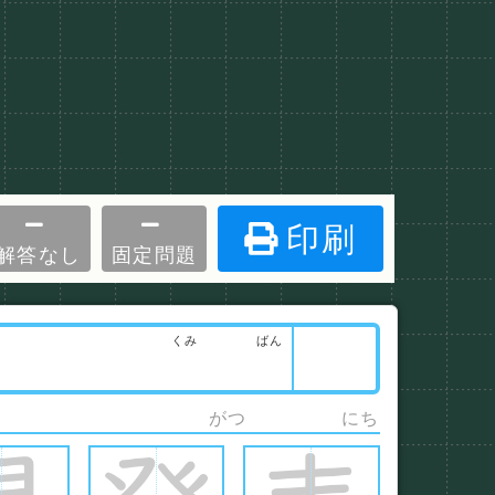
印刷
解答なし
固定問題
くみ
ばん
がつ
にち