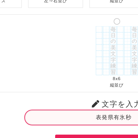
イズ
左⇒右並び
縦並び
8x6
縦並び
文字を入