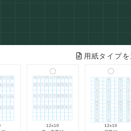
用紙タイプを
0
12x10
12x10