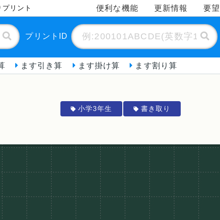
便利な機能
更新情報
要
りプリント
プリントID
算
ます引き算
ます掛け算
ます割り算
小学3年生
書き取り