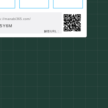
s://manabi365.com/
35Y6M
解答URL :