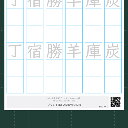
自動作成 学習プリント【まなび365】
https://manabi365.com/
プリントID: 260807HJ43R
解答URL :