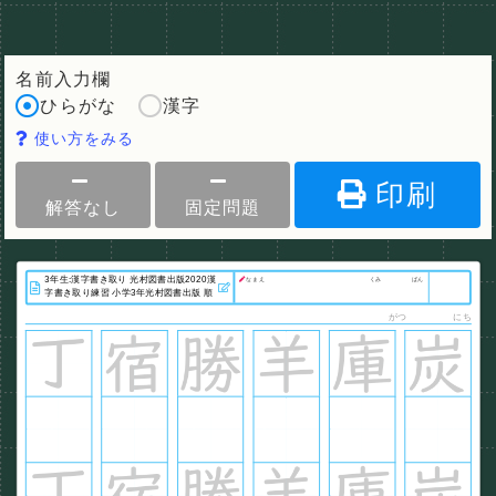
名前入力欄
ひらがな
漢字
使い方をみる
印刷
解答なし
固定問題
なまえ
くみ
ばん
がつ
にち