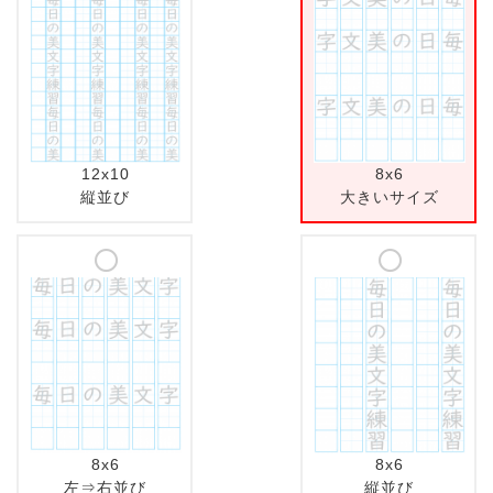
12x10
8x6
縦並び
大きいサイズ
8x6
8x6
左⇒右並び
縦並び