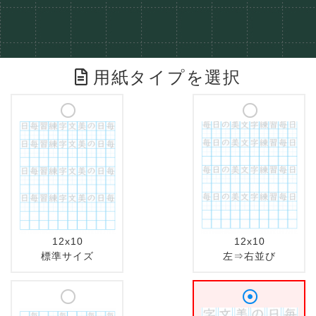
用紙タイプを選択
12x10
12x10
標準サイズ
左⇒右並び