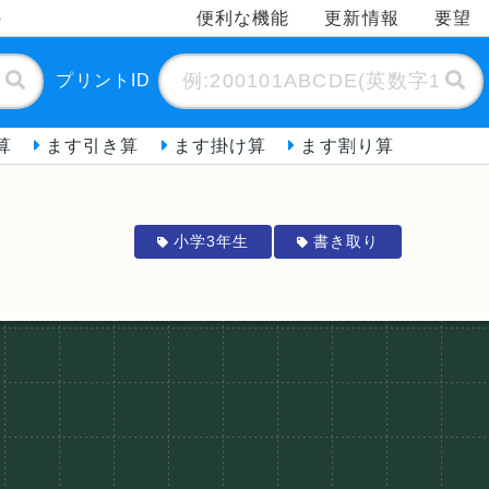
便利な機能
更新情報
要望
ト
プリントID
算
ます引き算
ます掛け算
ます割り算
小学3年生
書き取り