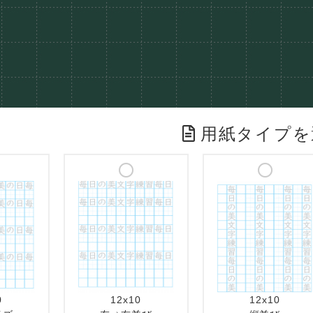
用紙タイプを
0
12x10
12x10