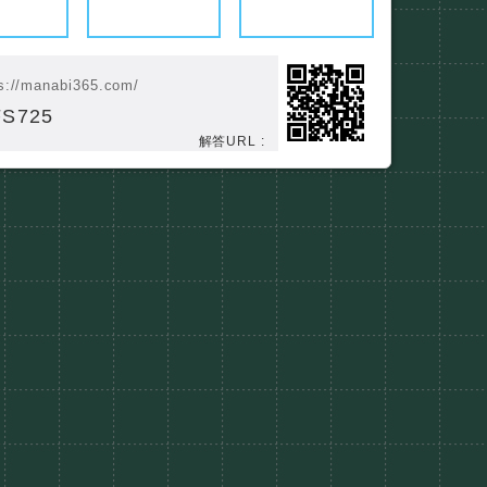
s://manabi365.com/
S725
解答URL :