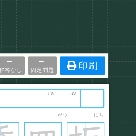
印刷
解答なし
固定問題
くみ
ばん
がつ
にち