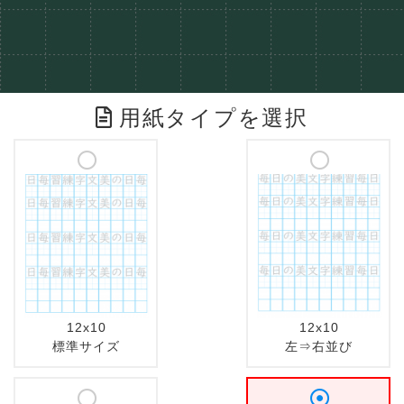
用紙タイプを選択
12x10
12x10
標準サイズ
左⇒右並び