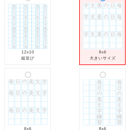
12x10
8x6
縦並び
大きいサイズ
8x6
8x6