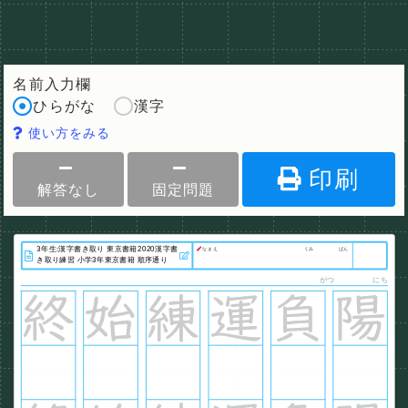
名前入力欄
ひらがな
漢字
使い方をみる
印刷
解答なし
固定問題
なまえ
くみ
ばん
がつ
にち