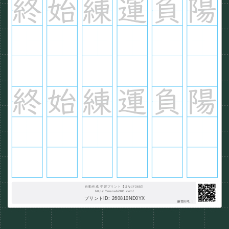
自動作成 学習プリント【まなび365】
https://manabi365.com/
プリントID: 260810ND0YX
解答URL :