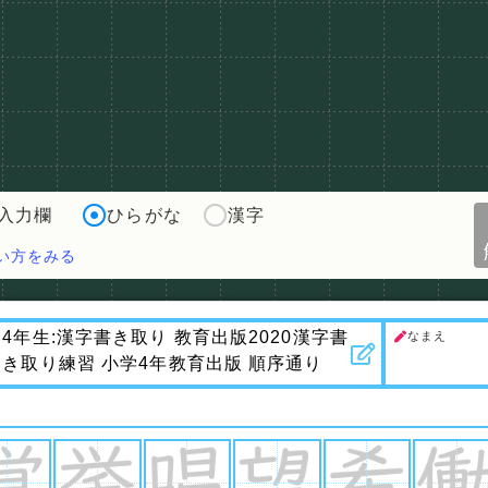
入力欄
ひらがな
漢字
い方をみる
なまえ