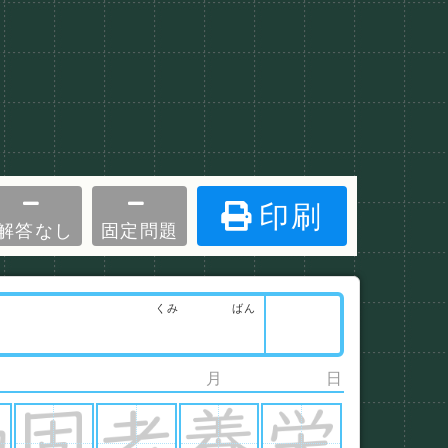
印刷
解答なし
固定問題
くみ
ばん
月
日