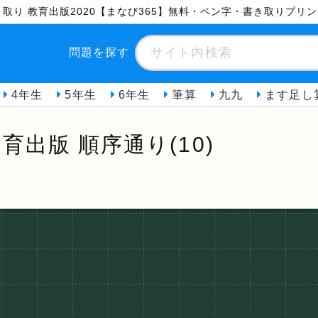
書き取り 教育出版2020【まなび365】無料・ペン字・書き取りプリ
問題を探す
4年生
5年生
6年生
筆算
九九
ます足し
出版 順序通り(10)