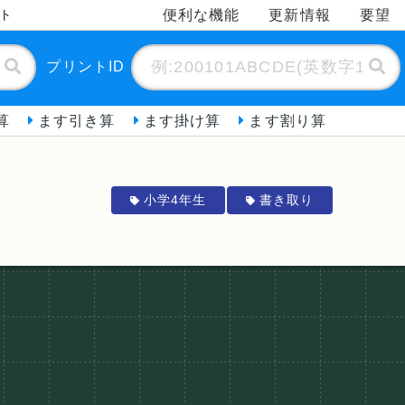
便利な機能
更新情報
要望
ント
プリントID
算
ます引き算
ます掛け算
ます割り算
小学4年生
書き取り