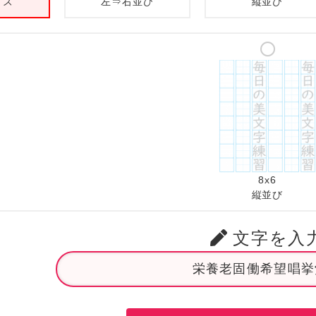
イズ
左⇒右並び
縦並び
8x6
縦並び
文字を入