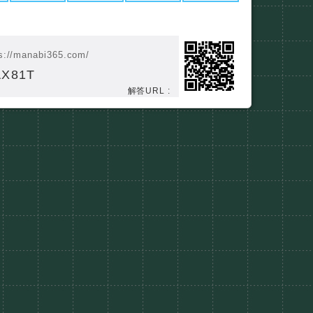
s://manabi365.com/
AX81T
解答URL :