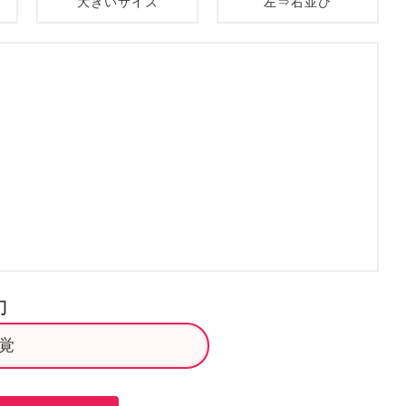
大きいサイズ
左⇒右並び
力