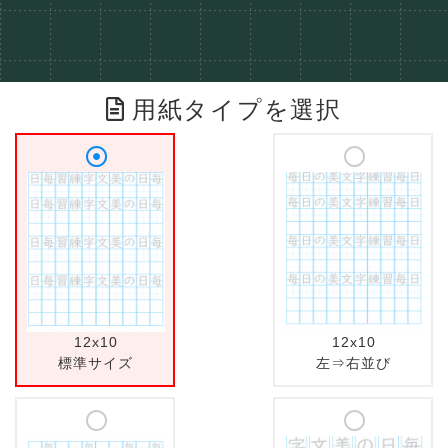
用紙タイプを選択
12x10
12x10
標準サイズ
左⇒右並び