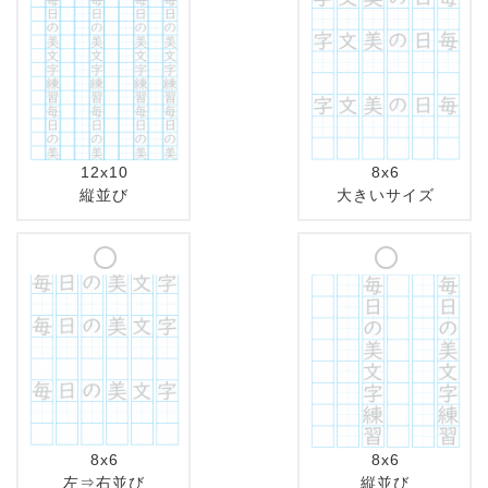
12x10
8x6
縦並び
大きいサイズ
8x6
8x6
左⇒右並び
縦並び