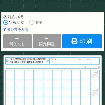
名前入力欄
ひらがな
漢字
使い方をみる
印刷
解答なし
固定問題
なまえ
くみ
ばん
月
日