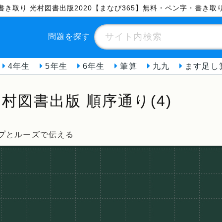
字書き取り 光村図書出版2020【まなび365】無料・ペン字・書き取
問題を探す
4年生
5年生
6年生
筆算
九九
ます足し
村図書出版 順序通り(4)
プとルーズで伝える