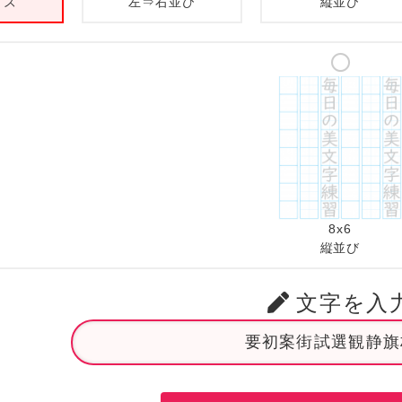
イズ
左⇒右並び
縦並び
8x6
縦並び
文字を入