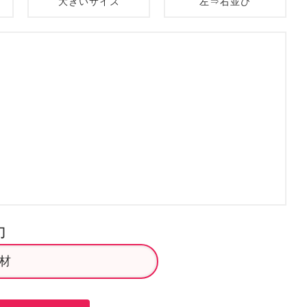
大きいサイズ
左⇒右並び
力