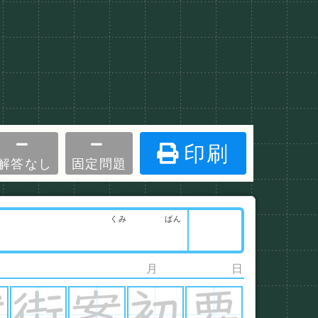
印刷
解答なし
固定問題
くみ
ばん
月
日