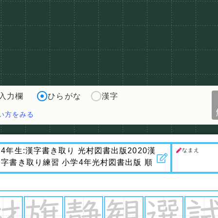
入力欄
ひらがな
漢字
い方をみる
なまえ