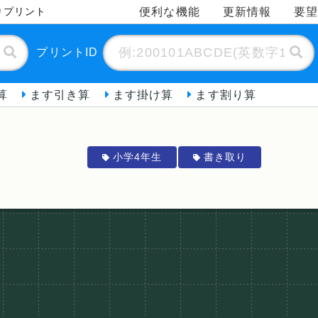
便利な機能
更新情報
要
りプリント
プリントID
算
ます引き算
ます掛け算
ます割り算
小学4年生
書き取り