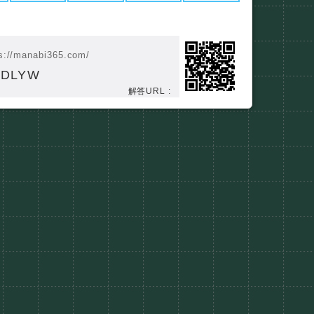
s://manabi365.com/
WDLYW
解答URL :