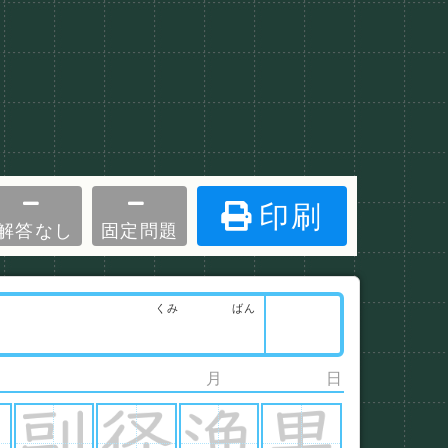
印刷
解答なし
固定問題
くみ
ばん
月
日