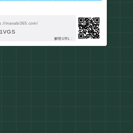
s://manabi365.com/
41VGS
解答URL :