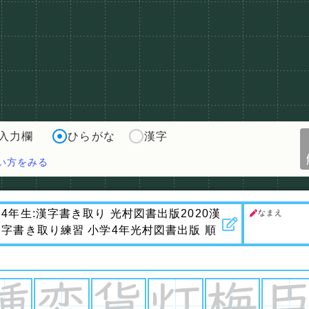
入力欄
ひらがな
漢字
い方をみる
なまえ