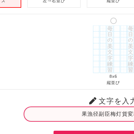
イズ
左⇒右並び
縦並び
8x6
縦並び
文字を入