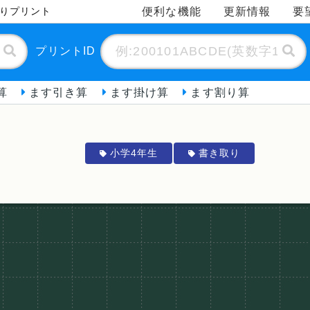
便利な機能
更新情報
要
取りプリント
プリントID
算
ます引き算
ます掛け算
ます割り算
小学4年生
書き取り