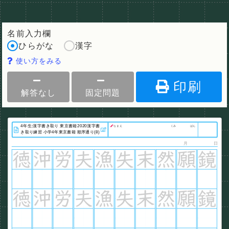
名前入力欄
ひらがな
漢字
使い方をみる
印刷
解答なし
固定問題
なまえ
くみ
ばん
月
日