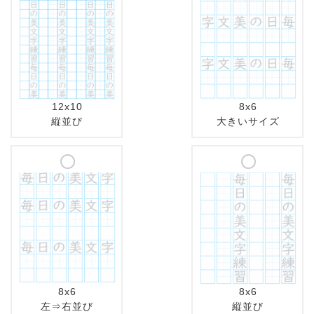
12x10
8x6
縦並び
大きいサイズ
8x6
8x6
左⇒右並び
縦並び