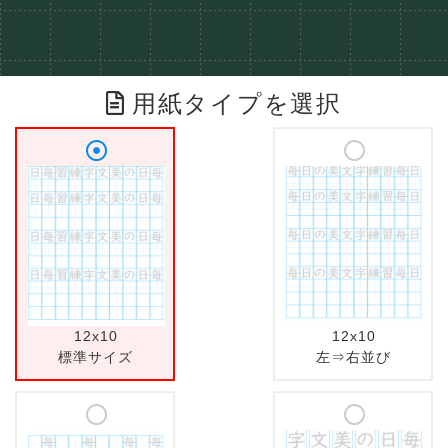
用紙タイプを選択
12x10
12x10
標準サイズ
左⇒右並び