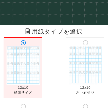
用紙タイプを選択
12x10
12x10
標準サイズ
左⇒右並び