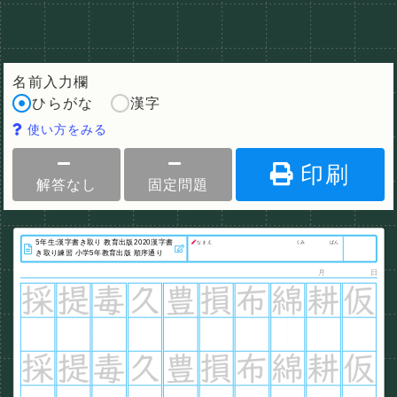
名前入力欄
ひらがな
漢字
使い方をみる
印刷
解答なし
固定問題
なまえ
くみ
ばん
月
日