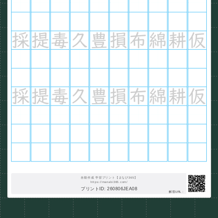
自動作成 学習プリント【まなび365】
https://manabi365.com/
プリントID: 260806JEA08
解答URL :