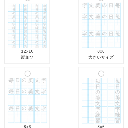
12x10
8x6
縦並び
大きいサイズ
8x6
8x6