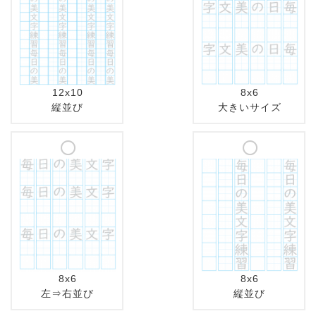
12x10
8x6
縦並び
大きいサイズ
8x6
8x6
左⇒右並び
縦並び