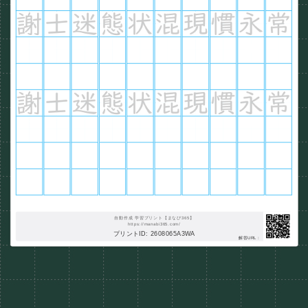
自動作成 学習プリント【まなび365】
https://manabi365.com/
プリントID: 2608065A3WA
解答URL :