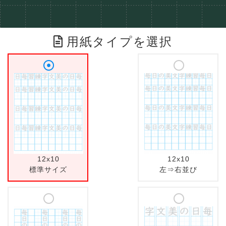
用紙タイプを選択
12x10
12x10
標準サイズ
左⇒右並び