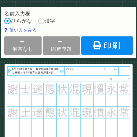
名前入力欄
ひらがな
漢字
使い方をみる
印刷
解答なし
固定問題
なまえ
くみ
ばん
月
日