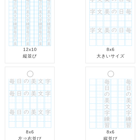
12x10
8x6
縦並び
大きいサイズ
8x6
8x6
左⇒右並び
縦並び