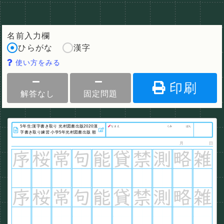
名前入力欄
ひらがな
漢字
使い方をみる
印刷
解答なし
固定問題
なまえ
くみ
ばん
月
日