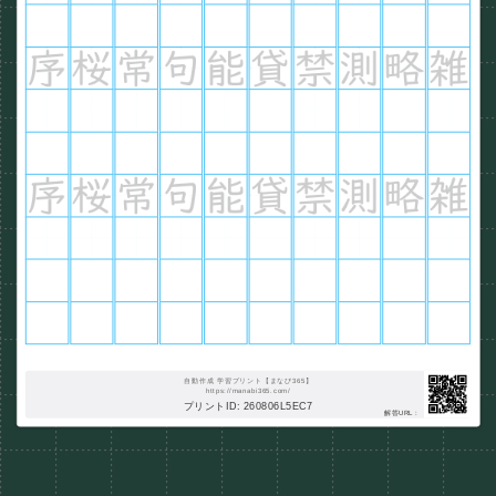
自動作成 学習プリント【まなび365】
https://manabi365.com/
プリントID: 260806L5EC7
解答URL :