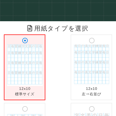
用紙タイプを選択
12x10
12x10
標準サイズ
左⇒右並び