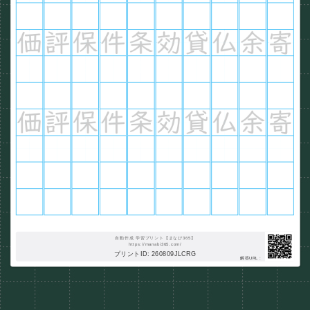
自動作成 学習プリント【まなび365】
https://manabi365.com/
プリントID: 260809JLCRG
解答URL :