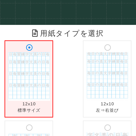
用紙タイプを選択
12x10
12x10
標準サイズ
左⇒右並び