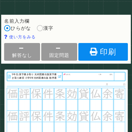
名前入力欄
ひらがな
漢字
使い方をみる
印刷
解答なし
固定問題
なまえ
くみ
ばん
月
日