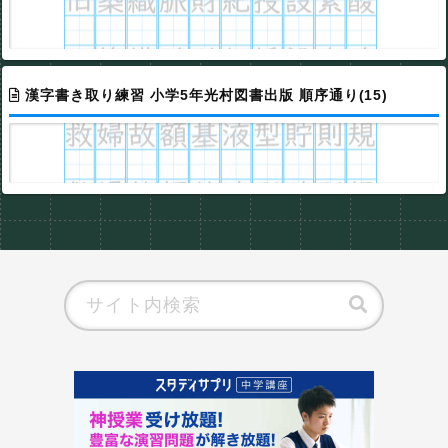
漢字書き取り練習 小学5年光村図書出版 順序通り(15)