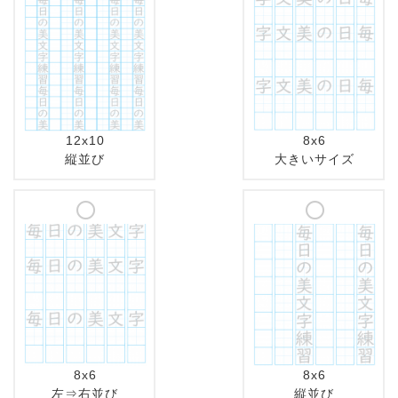
12x10
8x6
縦並び
大きいサイズ
8x6
8x6
左⇒右並び
縦並び