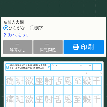
名前入力欄
ひらがな
漢字
使い方をみる
印刷
解答なし
固定問題
なまえ
くみ
ばん
月
日