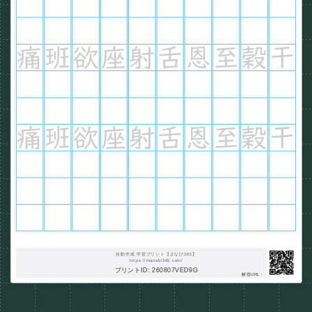
自動作成 学習プリント【まなび365】
https://manabi365.com/
プリントID: 260807VED9G
解答URL :