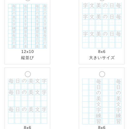
12x10
8x6
縦並び
大きいサイズ
8x6
8x6