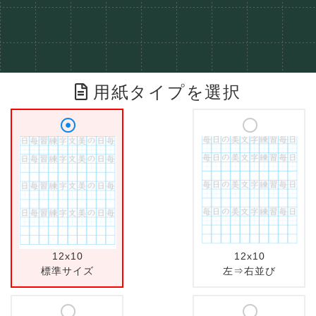
用紙タイプを選択
12x10
12x10
標準サイズ
左⇒右並び