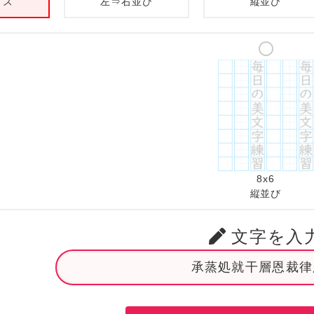
イズ
左⇒右並び
縦並び
8x6
縦並び
文字を入