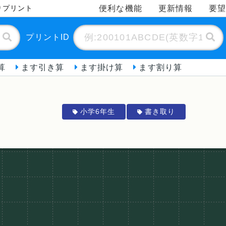
便利な機能
更新情報
要
りプリント
プリントID
算
ます引き算
ます掛け算
ます割り算
小学6年生
書き取り