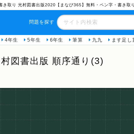
字書き取り 光村図書出版2020【まなび365】無料・ペン字・書き取
問題を探す
4年生
5年生
6年生
筆算
九九
ます足し
村図書出版 順序通り(3)