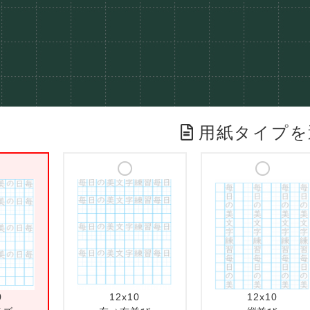
用紙タイプを
0
12x10
12x10