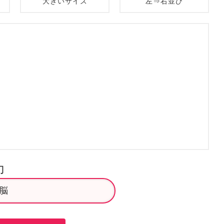
大きいサイズ
左⇒右並び
力