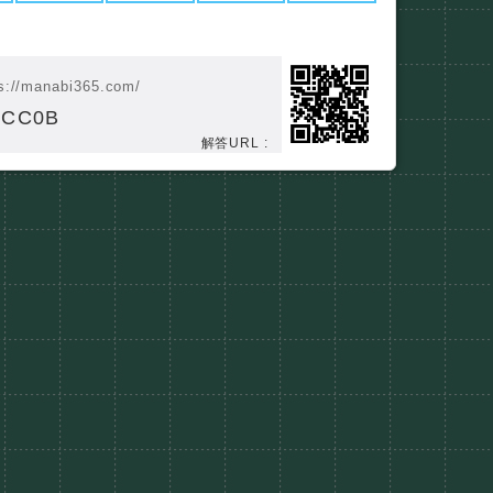
s://manabi365.com/
MCC0B
解答URL :