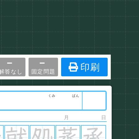
印刷
解答なし
固定問題
くみ
ばん
月
日