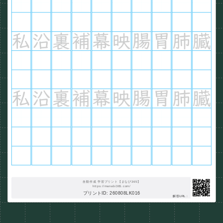
自動作成 学習プリント【まなび365】
https://manabi365.com/
プリントID: 260808LK016
解答URL :