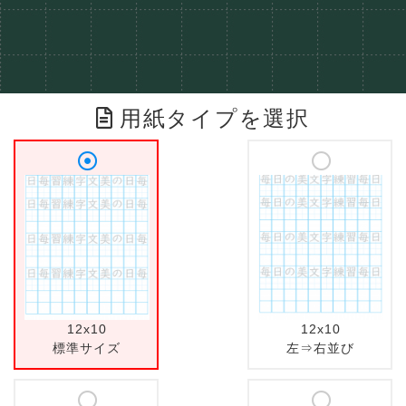
用紙タイプを選択
12x10
12x10
標準サイズ
左⇒右並び