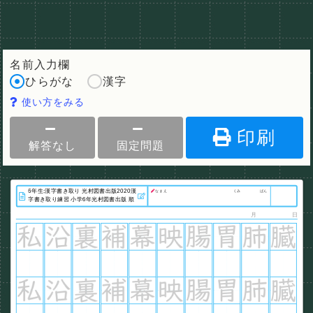
名前入力欄
ひらがな
漢字
使い方をみる
印刷
解答なし
固定問題
なまえ
くみ
ばん
月
日