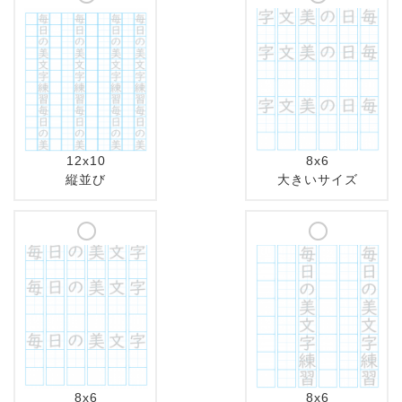
12x10
8x6
縦並び
大きいサイズ
8x6
8x6