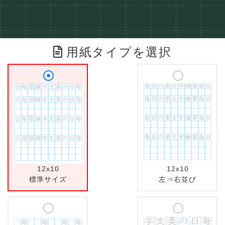
用紙タイプを選択
12x10
12x10
標準サイズ
左⇒右並び