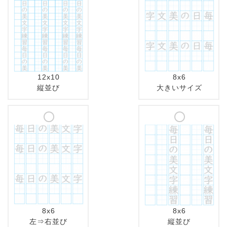
12x10
8x6
縦並び
大きいサイズ
8x6
8x6
左⇒右並び
縦並び