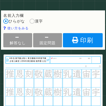
名前入力欄
ひらがな
漢字
使い方をみる
印刷
解答なし
固定問題
なまえ
くみ
ばん
月
日