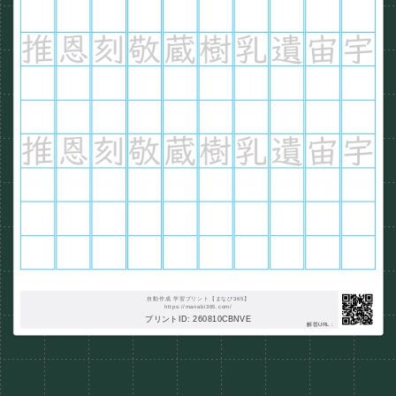
自動作成 学習プリント【まなび365】
https://manabi365.com/
プリントID: 260810CBNVE
解答URL :