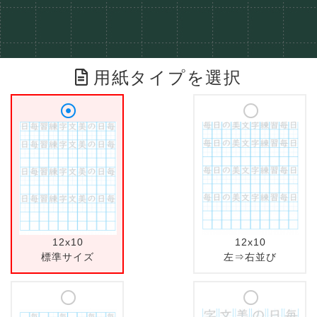
用紙タイプを選択
12x10
12x10
標準サイズ
左⇒右並び