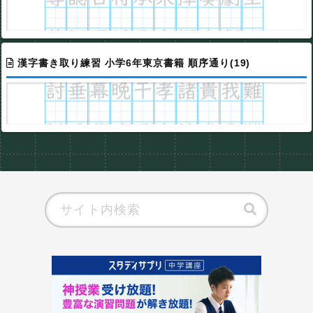
漢字書き取り練習 小学6年東京書籍 順序通り(19)