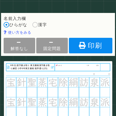
名前入力欄
ひらがな
漢字
使い方をみる
印刷
解答なし
固定問題
なまえ
くみ
ばん
月
日