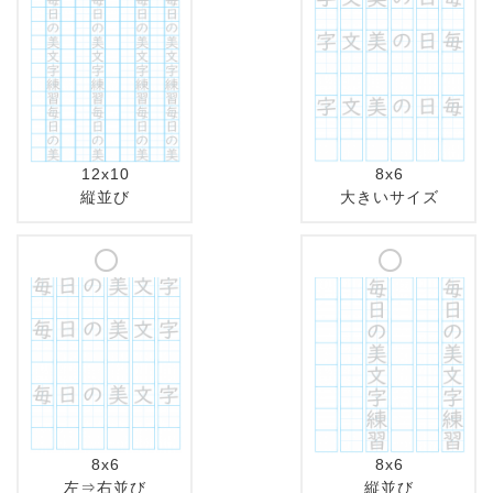
12x10
8x6
縦並び
大きいサイズ
8x6
8x6
左⇒右並び
縦並び