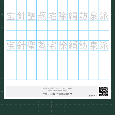
自動作成 学習プリント【まなび365】
https://manabi365.com/
プリントID: 260806LR17A
解答URL :